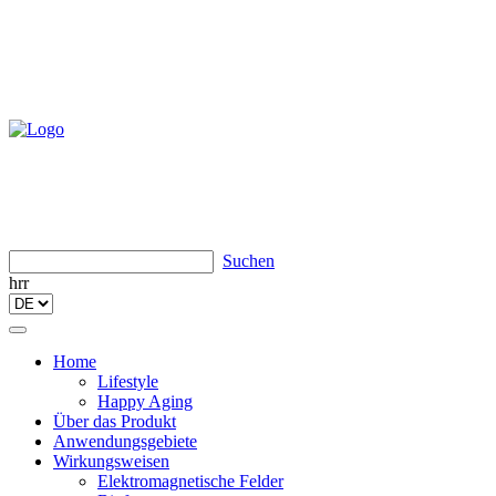
Suchen
hrr
Toggle
navigation
Home
Lifestyle
Happy Aging
Über das Produkt
Anwendungsgebiete
Wirkungsweisen
Elektromagnetische Felder