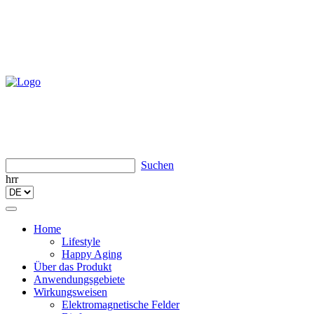
Suchen
hrr
Toggle
navigation
Home
Lifestyle
Happy Aging
Über das Produkt
Anwendungsgebiete
Wirkungsweisen
Elektromagnetische Felder