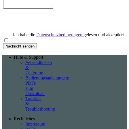
Ich habe die
Datenschutzbedingungen
gelesen und akzeptiert.
Hilfe & Support
Versandkosten
&
Lieferung
Bedienungsanleitungen:
PDFs
zum
Download
Tutorials
&
Troubleshooting
Rechtliches
Impressum